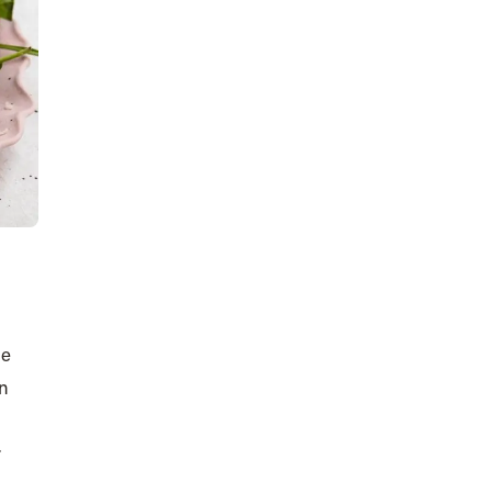
je
an
r