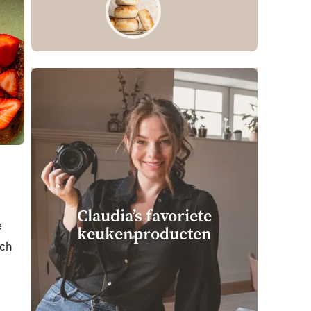
Claudia’s favoriete
e
keuken­producten
nch