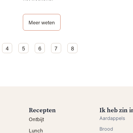
Meer weten
4
5
6
7
8
Recepten
Ik heb zin in
Aardappels
Ontbijt
Brood
Lunch