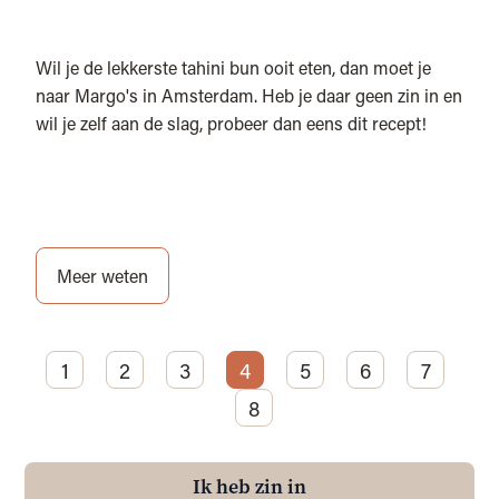
Wil je de lekkerste tahini bun ooit eten, dan moet je
naar Margo's in Amsterdam. Heb je daar geen zin in en
wil je zelf aan de slag, probeer dan eens dit recept!
Meer weten
1
2
3
4
5
6
7
8
Ik heb zin in