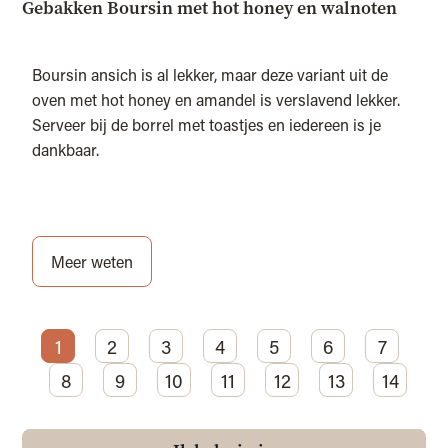
Gebakken Boursin met hot honey en walnoten
Boursin ansich is al lekker, maar deze variant uit de
oven met hot honey en amandel is verslavend lekker.
Serveer bij de borrel met toastjes en iedereen is je
dankbaar.
Meer weten
1
2
3
4
5
6
7
8
9
10
11
12
13
14