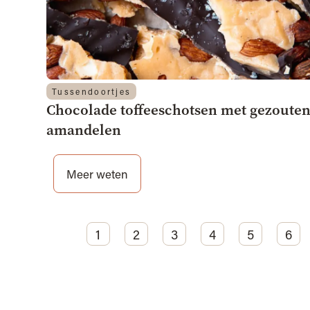
Tussendoortjes
Chocolade toffeeschotsen met gezoute
amandelen
Meer weten
1
2
3
4
5
6