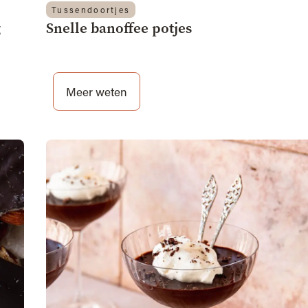
Tussendoortjes
g
Snelle banoffee potjes
Meer weten