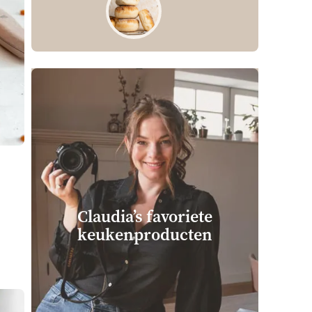
Claudia’s favoriete
keuken­producten