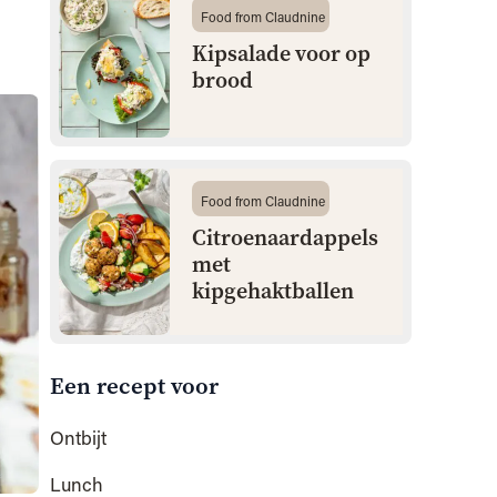
Food from Claudnine
Kipsalade voor op
brood
Food from Claudnine
Citroenaardappels
met
kipgehaktballen
Een recept voor
Ontbijt
Lunch