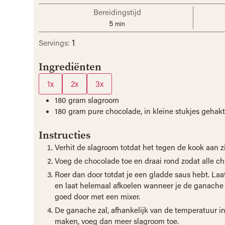
Bereidingstijd
5
min
1
Servings:
Ingrediënten
1x
2x
3x
180
gram
slagroom
180
gram
pure chocolade, in kleine stukjes gehak
Instructies
Verhit de slagroom totdat het tegen de kook aan zi
Voeg de chocolade toe en draai rond zodat alle ch
Roer dan door totdat je een gladde saus hebt. La
en laat helemaal afkoelen wanneer je de ganache w
goed door met een mixer.
De ganache zal, afhankelijk van de temperatuur in
maken, voeg dan meer slagroom toe.