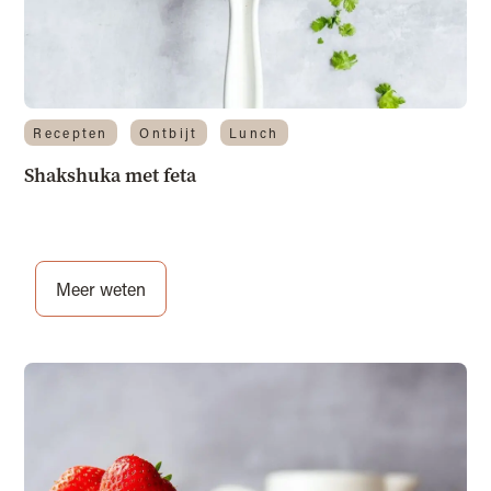
Recepten
Ontbijt
Lunch
Shakshuka met feta
Meer weten