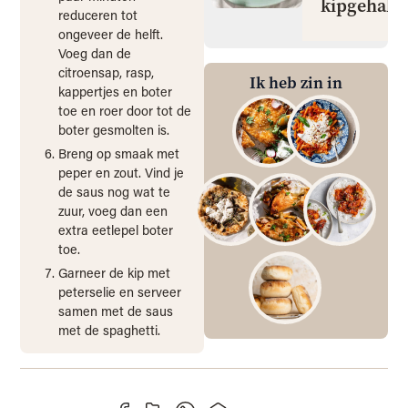
kipgehakt
reduceren tot
ongeveer de helft.
Voeg dan de
citroensap, rasp,
Ik heb zin in
kappertjes en boter
toe en roer door tot de
boter gesmolten is.
Breng op smaak met
peper en zout. Vind je
de saus nog wat te
zuur, voeg dan een
extra eetlepel boter
toe.
Garneer de kip met
peterselie en serveer
samen met de saus
met de spaghetti.