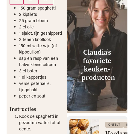
150
gram
spaghetti
2
kipfilets
25
gram
bloem
2
el
olie
1
sjalot, fijn gesnipperd
2
tenen
knoflook
150
ml
witte wijn (of
Claudia’s
kipbouillon)
sap en rasp van een
favoriete
halve kleine citroen
keuken­
3
el
boter
producten
1
el
kappertjes
verse peterselie,
fijngehakt
peper en zout
Instructies
Kook de spaghetti in
gezouten water tot al
ONTBIJT
BRO
dente.
Harde wit