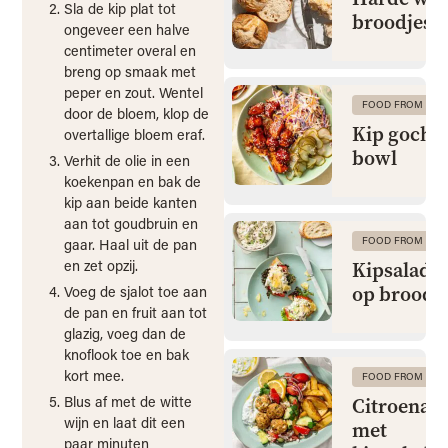
Sla de kip plat tot
broodjes
ongeveer een halve
centimeter overal en
breng op smaak met
peper en zout. Wentel
FOOD FROM CLA
door de bloem, klop de
Kip gochu
overtallige bloem eraf.
bowl
Verhit de olie in een
koekenpan en bak de
kip aan beide kanten
aan tot goudbruin en
FOOD FROM CLA
gaar. Haal uit de pan
en zet opzij.
Kipsalade 
op brood
Voeg de sjalot toe aan
de pan en fruit aan tot
glazig, voeg dan de
knoflook toe en bak
kort mee.
FOOD FROM CLA
Blus af met de witte
Citroenaa
wijn en laat dit een
met
paar minuten