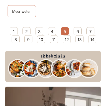
Meer weten
1
2
3
4
5
6
7
8
9
10
11
12
13
14
Ik heb zin in