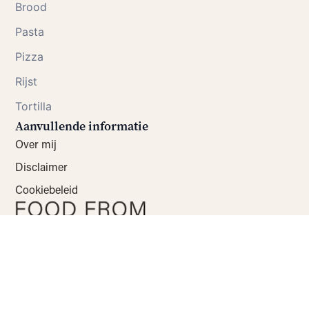
Brood
Pasta
Pizza
Rijst
Tortilla
Aanvullende informatie
Over mij
Disclaimer
Cookiebeleid
Website-ontwikkeling: Peter Voets
© 2026 Alle foto’s en teksten op deze website zijn
eigendom van Food from ClaudNine
KVK: 73133515