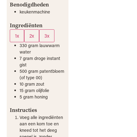
Benodigdheden
keukenmachine
Ingrediënten
1x
2x
3x
330
gram
lauwwarm
water
7
gram
droge instant
gist
500
gram
patentbloem
(of type 00)
10
gram
zout
15
gram
olijfolie
5
gram
honing
Instructies
Voeg alle ingrediënten
aan een kom toe en
kneed tot het deeg
soepel is, zonder