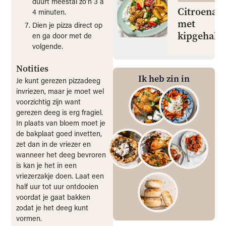
duurt meestal zo'n 3 a
4 minuten.
Dien je pizza direct op
en ga door met de
volgende.
Notities
Je kunt gerezen pizzadeeg
invriezen, maar je moet wel
voorzichtig zijn want
gerezen deeg is erg fragiel.
In plaats van bloem moet je
de bakplaat goed invetten,
zet dan in de vriezer en
wanneer het deeg bevroren
is kan je het in een
vriezerzakje doen. Laat een
half uur tot uur ontdooien
voordat je gaat bakken
zodat je het deeg kunt
vormen.