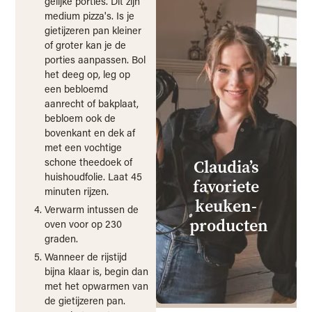
gelijke porties. Dit zijn
medium pizza's. Is je
gietijzeren pan kleiner
of groter kan je de
porties aanpassen. Bol
het deeg op, leg op
een bebloemd
aanrecht of bakplaat,
bebloem ook de
bovenkant en dek af
met een vochtige
schone theedoek of
huishoudfolie. Laat 45
minuten rijzen.
ONTBIJT
BRO
Verwarm intussen de
Harde wit
oven voor op 230
broodjes
graden.
Wanneer de rijstijd
bijna klaar is, begin dan
met het opwarmen van
FOOD FROM CLA
de gietijzeren pan.
Kip gochu