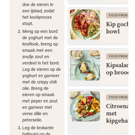
doe de eieren in
een ijsbad, zodat
FOOD FROM CLA
het kookproces
Kip gochu
stopt.
bowl
Meng op een bord
de yoghurt met de
knoflook, breng op
smaak met een
snufje zout en
FOOD FROM CLA
verdeel in het bord.
Kipsalade 
Leg de eieren op de
op brood
yoghurt en garneer
met de crispy chili
olie. Breng de
eieren op smaak
FOOD FROM CLA
met peper en zout
Citroenaa
en garneer met
met
verse dille en
kipgehakt
peterselie.
Leg de krokante
halloumi op de