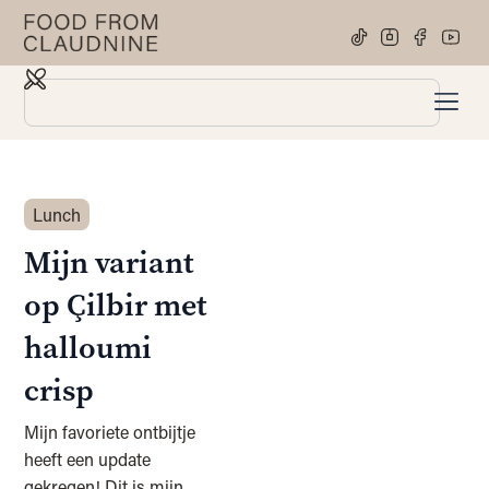
Lunch
Mijn variant
op Çilbir met
halloumi
crisp
Mijn favoriete ontbijtje
heeft een update
gekregen! Dit is mijn