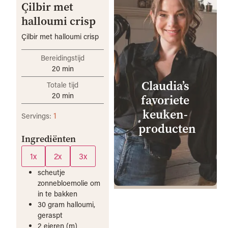
Çilbir met
halloumi crisp
Çilbir met halloumi crisp
Bereidingstijd
20
min
Claudia’s
Totale tijd
20
min
favoriete
keuken­
1
Servings:
producten
Ingrediënten
1x
2x
3x
scheutje
zonnebloemolie om
in te bakken
30
gram
halloumi,
geraspt
2
eieren (m)