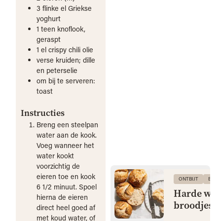
3
flinke el
Griekse
yoghurt
1
teen
knoflook,
geraspt
1
el
crispy chili olie
verse kruiden; dille
en peterselie
om bij te serveren:
toast
Instructies
Breng een steelpan
water aan de kook.
Voeg wanneer het
water kookt
voorzichtig de
eieren toe en kook
ONTBIJT
BRO
6 1/2 minuut. Spoel
Harde wit
hierna de eieren
broodjes
direct heel goed af
met koud water, of