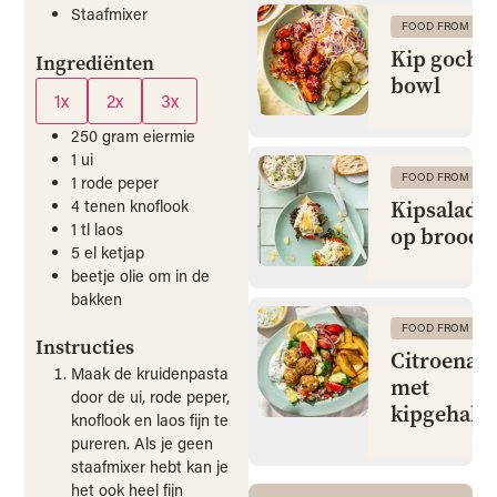
Staafmixer
FOOD FROM CLA
Kip gochu
Ingrediënten
bowl
1x
2x
3x
250
gram
eiermie
1
ui
FOOD FROM CLA
1
rode peper
4
tenen
knoflook
Kipsalade 
1
tl
laos
op brood
5
el
ketjap
beetje olie om in de
bakken
FOOD FROM CLA
Instructies
Citroenaa
Maak de kruidenpasta
met
door de ui, rode peper,
kipgehakt
knoflook en laos fijn te
pureren. Als je geen
staafmixer hebt kan je
het ook heel fijn