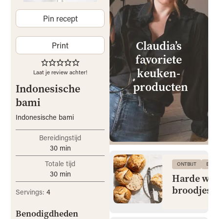
Pin recept
Claudia’s
Print
favoriete
keuken­
Laat je review achter!
producten
Indonesische
bami
Indonesische bami
Bereidingstijd
30
min
Totale tijd
ONTBIJT
BRO
30
min
Harde wit
broodjes
Servings:
4
Benodigdheden