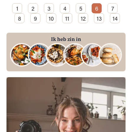
1
2
3
4
5
6
7
8
9
10
11
12
13
14
Ik heb zin in