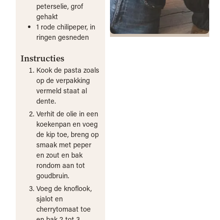
peterselie, grof
gehakt
1
rode chilipeper, in
ringen gesneden
Instructies
Kook de pasta zoals
op de verpakking
vermeld staat al
dente.
Verhit de olie in een
koekenpan en voeg
de kip toe, breng op
smaak met peper
en zout en bak
rondom aan tot
goudbruin.
Voeg de knoflook,
sjalot en
cherrytomaat toe
en bak 2 tot 3