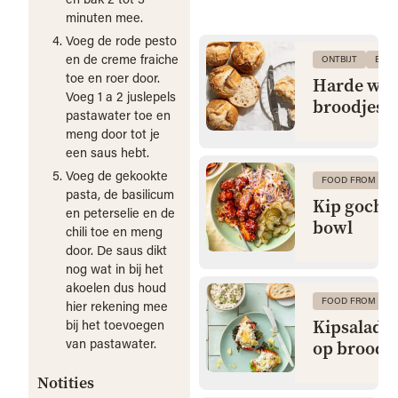
minuten mee.
Voeg de rode pesto
en de creme fraiche
ONTBIJT
BRO
toe en roer door.
Harde wit
Voeg 1 a 2 juslepels
broodjes
pastawater toe en
meng door tot je
een saus hebt.
Voeg de gekookte
FOOD FROM CLA
pasta, de basilicum
Kip gochu
en peterselie en de
bowl
chili toe en meng
door. De saus dikt
nog wat in bij het
akoelen dus houd
FOOD FROM CLA
hier rekening mee
Kipsalade 
bij het toevoegen
van pastawater.
op brood
Notities