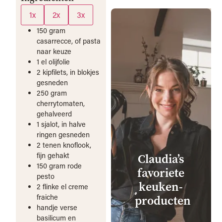
1x
2x
3x
150
gram
casarrecce, of pasta
naar keuze
1
el
olijfolie
2
kipfilets, in blokjes
gesneden
250
gram
cherrytomaten,
gehalveerd
1
sjalot, in halve
ringen gesneden
2
tenen
knoflook,
fijn gehakt
Claudia’s
150
gram
rode
favoriete
pesto
keuken­
2
flinke el
creme
fraiche
producten
handje verse
basilicum en