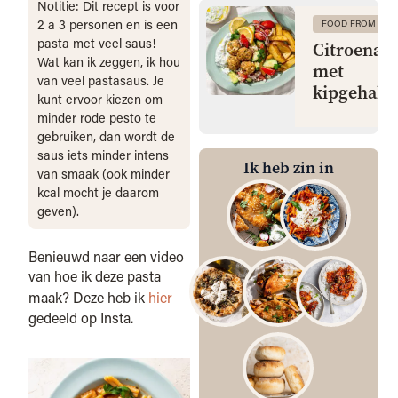
Notitie: Dit recept is voor
2 a 3 personen en is een
FOOD FROM CLA
pasta met veel saus!
Citroenaa
Wat kan ik zeggen, ik hou
met
van veel pastasaus. Je
kipgehakt
kunt ervoor kiezen om
minder rode pesto te
gebruiken, dan wordt de
saus iets minder intens
Ik heb zin in
van smaak (ook minder
kcal mocht je daarom
geven).
Benieuwd naar een video
van hoe ik deze pasta
maak? Deze heb ik
hier
gedeeld op Insta.