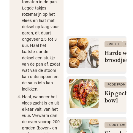
tomaten in de pan.
Legde takjes
rozemarijn op het
vlees en laat met
deksel op laag vuur
garen, dit duurt
ongeveer 2.5 tot 3
ONTBIJT
BRO
uur. Haal het
laatste uur de
Harde wit
deksel een stukje
broodjes
van de pan af, zodat
wat van de stoom
kan ontsnappen en
de saus iets kan
FOOD FROM CLA
indikken.
Kip gochu
Haal, wanneer het
bowl
vlees zacht is en uit
elkaar valt, van het
vuur. Verwarm dan
de oven voorop 200
FOOD FROM CLA
graden (boven- en