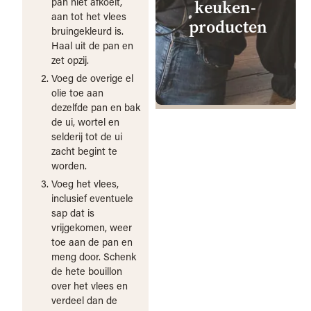
pan niet afkoelt,
keuken­
aan tot het vlees
producten
bruingekleurd is.
Haal uit de pan en
zet opzij.
Voeg de overige el
olie toe aan
dezelfde pan en bak
de ui, wortel en
selderij tot de ui
zacht begint te
worden.
Voeg het vlees,
inclusief eventuele
sap dat is
vrijgekomen, weer
toe aan de pan en
meng door. Schenk
de hete bouillon
over het vlees en
verdeel dan de