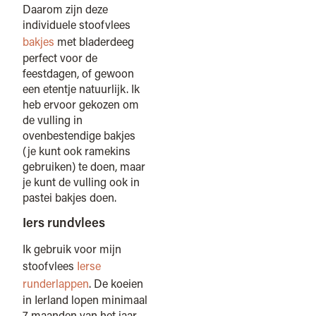
Daarom zijn deze
individuele stoofvlees
bakjes
met bladerdeeg
perfect voor de
feestdagen, of gewoon
een etentje natuurlijk. Ik
heb ervoor gekozen om
de vulling in
ovenbestendige bakjes
(je kunt ook ramekins
gebruiken) te doen, maar
je kunt de vulling ook in
pastei bakjes doen.
Iers rundvlees
Ik gebruik voor mijn
stoofvlees
Ierse
runderlappen
. De koeien
in Ierland lopen minimaal
7 maanden van het jaar