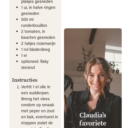
plakjes gesneden
1
ui, in halve ringen
gesneden
500
ml
runderbouillon
2
tomaten, in
kwarten gesneden
2
takjes
rozemarijn
1
rol
bladerdeeg
1
ei
optioneel: flaky
zeezout
Instructies
Verhit 1 el olie in
een sudderpan.
Breng het vlees
rondom op smaak
met peper en zout
Claudia’s
en bak, eventueel in
favoriete
etappes zodat de