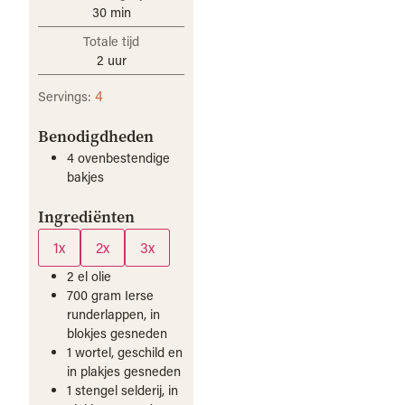
30
min
Totale tijd
2
uur
4
Servings:
Benodigdheden
4 ovenbestendige
bakjes
Ingrediënten
1x
2x
3x
2
el
olie
700
gram
Ierse
runderlappen, in
blokjes gesneden
1
wortel, geschild en
in plakjes gesneden
1
stengel
selderij, in