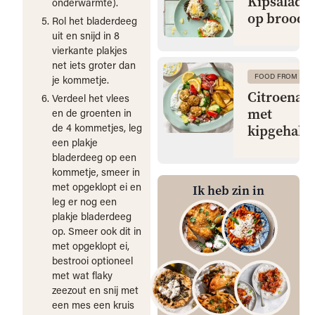
Kipsalade 
onderwarmte).
op brood
Rol het bladerdeeg
uit en snijd in 8
vierkante plakjes
net iets groter dan
FOOD FROM CLA
je kommetje.
Citroenaa
Verdeel het vlees
met
en de groenten in
de 4 kommetjes, leg
kipgehakt
een plakje
bladerdeeg op een
kommetje, smeer in
met opgeklopt ei en
Ik heb zin in
leg er nog een
plakje bladerdeeg
op. Smeer ook dit in
met opgeklopt ei,
bestrooi optioneel
met wat flaky
zeezout en snij met
een mes een kruis