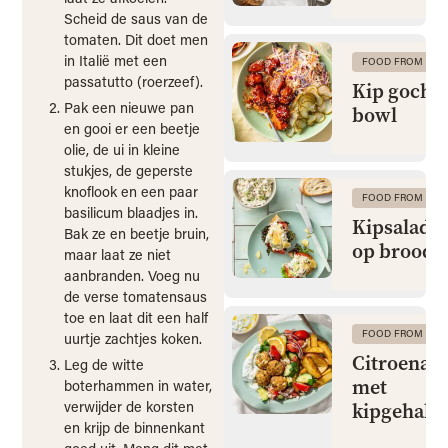
Scheid de saus van de
tomaten. Dit doet men
in Italië met een
FOOD FROM CLA
passatutto (roerzeef).
Kip gochu
Pak een nieuwe pan
bowl
en gooi er een beetje
olie, de ui in kleine
stukjes, de geperste
knoflook en een paar
FOOD FROM CLA
basilicum blaadjes in.
Kipsalade 
Bak ze en beetje bruin,
op brood
maar laat ze niet
aanbranden. Voeg nu
de verse tomatensaus
toe en laat dit een half
FOOD FROM CLA
uurtje zachtjes koken.
Citroenaa
Leg de witte
met
boterhammen in water,
verwijder de korsten
kipgehakt
en krijp de binnenkant