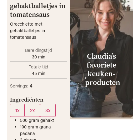
gehaktballetjes in
tomatensaus
Orecchiette met
gehaktballetjes in
tomatensaus
Bereidingstijd
Claudia’s
30
min
favoriete
Totale tijd
keuken­
45
min
producten
4
Servings:
Ingrediënten
1x
2x
3x
500
gram
gehakt
100
gram
grana
padana
2
eieren