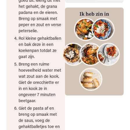
goed uit. Meng dit met
het gehakt, de grana
padana en de eieren.
Ik heb zin in
Breng op smaak met
peper en zout en verse
peterselie.
Rol kleine gehaktballen
en bak deze in een
koekenpan totdat ze
gaat zijn.
Breng een ruime
hoeveelheid water met
wat zout aan de kook.
Giet de orecchiette er
in en kook ze in
ongeveer 7 minuten
beetgaar.
Giet de pasta af en
breng op smaak met
de saus, voeg de
gehaktballetjes toe en