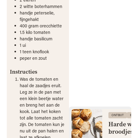
2
witte boterhammen
handje
peterselie,
fijngehakt
400
gram
orecchiette
1.5
kilo
tomaten
handje
basilicum
1
ui
1
teen
knoflook
peper en zout
Instructies
Was de tomaten en
haal de zaadjes eruit.
Leg ze in de pan met
een klein beetje water
en breng het aan de
kook. Laat het koken
ONTBIJT
BRO
tot alle tomaten zacht
Harde wit
zijn. De tomaten kun je
broodjes
nu uit de pan halen en
laat ze afkoelen.