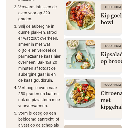
Verwarm intussen de
FOOD FROM CLA
oven voor op 220
Kip gochu
graden.
bowl
Snij de aubergine in
dunne plakken, strooi
er wat zout overheen,
smeer in met wat
FOOD FROM CLA
olijfolie en verdeel de
Kipsalade 
parmezaanse kaas hier
op brood
overheen. Bak 15a 20
minuten af totdat de
aubergine gaar is en
de kaas goudbruin.
FOOD FROM CLA
Verhoog je oven naar
Citroenaa
250 graden en laat nu
met
ook de pizzasteen mee
voorverwarmen.
kipgehakt
Vorm je deeg op een
bebloemd aanrecht, of
alvast op de schep als