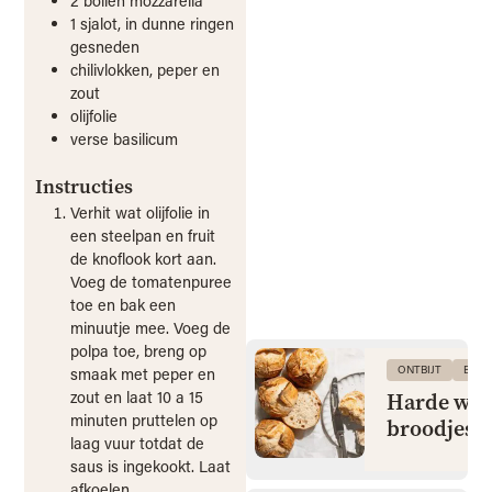
2
bollen
mozzarella
1
sjalot, in dunne ringen
gesneden
chilivlokken, peper en
zout
olijfolie
verse basilicum
Instructies
Verhit wat olijfolie in
een steelpan en fruit
de knoflook kort aan.
Voeg de tomatenpuree
toe en bak een
minuutje mee. Voeg de
polpa toe, breng op
ONTBIJT
BRO
smaak met peper en
zout en laat 10 a 15
Harde wit
minuten pruttelen op
broodjes
laag vuur totdat de
saus is ingekookt. Laat
afkoelen.