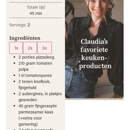
Totale tijd
45
min
2
Servings:
Ingrediënten
Claudia’s
1x
2x
3x
favoriete
keuken­
2
porties
pizzadeeg
210
gram
tomaten
producten
polpa
1
el
tomatenpuree
2
tenen
knoflook,
fijngehakt
2
aubergines, in plakjes
gesneden
40
gram
fijngeraspte
parmezaanse kaas
(+extra voor
garnering)