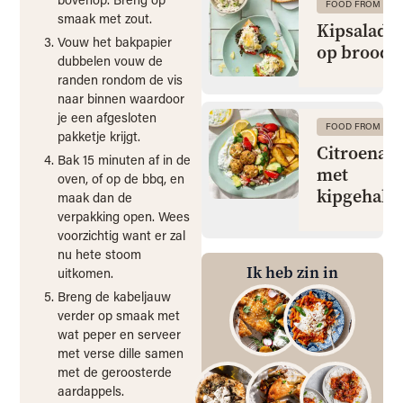
FOOD FROM CLA
smaak met zout.
Kipsalade 
Vouw het bakpapier
op brood
dubbelen vouw de
randen rondom de vis
naar binnen waardoor
je een afgesloten
FOOD FROM CLA
pakketje krijgt.
Citroenaa
Bak 15 minuten af in de
met
oven, of op de bbq, en
kipgehakt
maak dan de
verpakking open. Wees
voorzichtig want er zal
nu hete stoom
Ik heb zin in
uitkomen.
Breng de kabeljauw
verder op smaak met
wat peper en serveer
met verse dille samen
met de geroosterde
aardappels.