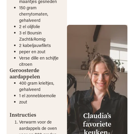
maantjes gesneden
150
gram
cherrytomaten,
gehalveerd
2
el
olijfolie
3
el
Boursin
Zacht&Romig
2
kabeljauwfilets
peper en zout
Verse dille en schijfje
citroen
Geroosterde
aardappelen
400
gram
krieltjes,
gehalveerd
1
el
zonnebloemolie
zout
Claudia’s
Instructies
Verwarm voor de
favoriete
aardappels de oven
keuken­