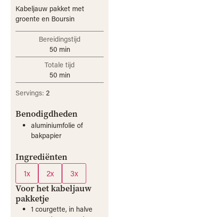
Kabeljauw pakket met
groente en Boursin
Bereidingstijd
50
min
Totale tijd
50
min
Servings:
2
Benodigdheden
aluminiumfolie of
bakpapier
Ingrediënten
1x
2x
3x
Voor het kabeljauw
pakketje
1
courgette, in halve