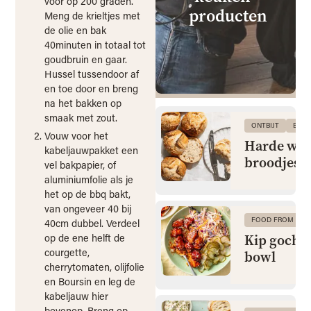
voor op 200 graden.
producten
Meng de krieltjes met
de olie en bak
40minuten in totaal tot
goudbruin en gaar.
Hussel tussendoor af
en toe door en breng
na het bakken op
smaak met zout.
ONTBIJT
BRO
Vouw voor het
Harde wit
kabeljauwpakket een
broodjes
vel bakpapier, of
aluminiumfolie als je
het op de bbq bakt,
van ongeveer 40 bij
FOOD FROM CLA
40cm dubbel. Verdeel
Kip gochu
op de ene helft de
courgette,
bowl
cherrytomaten, olijfolie
en Boursin en leg de
kabeljauw hier
bovenop. Breng op