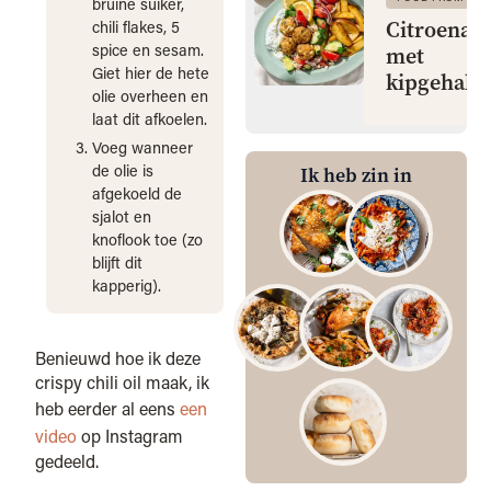
bruine suiker,
Citroenaa
chili flakes, 5
spice en sesam.
met
Giet hier de hete
kipgehakt
olie overheen en
laat dit afkoelen.
Voeg wanneer
de olie is
Ik heb zin in
afgekoeld de
sjalot en
knoflook toe (zo
blijft dit
kapperig).
Benieuwd hoe ik deze
crispy chili oil maak, ik
heb eerder al eens
een
video
op Instagram
gedeeld.