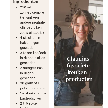
Ingrediënten
250
ml
zonnebloemolie
(je kunt een
andere neutrale
olie gebruiken
zoals pindaolie)
4
sjalotten
in
halve ringen
gesneden
3
tenen
knoflook
Claudia’s
in dunne plakjes
gesneden
favoriete
2
stengels bosui
keuken­
in ringen
producten
gesneden
30
gram
of 1
potje chili flakes
1
el
donkerbruine
basterdsuiker
2
tl
5 spice