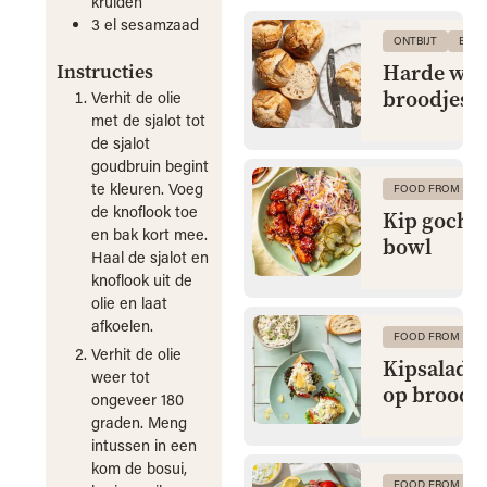
kruiden
3
el
sesamzaad
ONTBIJT
BRO
Harde wit
Instructies
broodjes
Verhit de olie
met de sjalot tot
de sjalot
goudbruin begint
te kleuren. Voeg
FOOD FROM CLA
de knoflook toe
Kip gochu
en bak kort mee.
bowl
Haal de sjalot en
knoflook uit de
olie en laat
afkoelen.
FOOD FROM CLA
Verhit de olie
Kipsalade 
weer tot
op brood
ongeveer 180
graden. Meng
intussen in een
kom de bosui,
FOOD FROM CLA