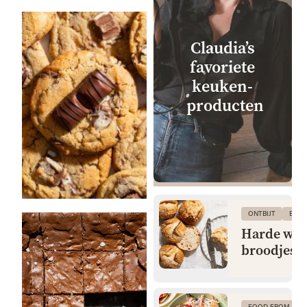
Claudia’s
favoriete
keuken­
producten
ONTBIJT
BRO
Harde wit
broodjes
FOOD FROM CLA