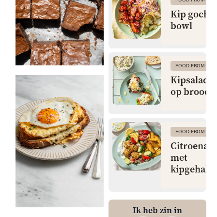
Kip gochu
bowl
FOOD FROM CLA
Kipsalade 
op brood
FOOD FROM CLA
Citroenaa
met
kipgehakt
Ik heb zin in