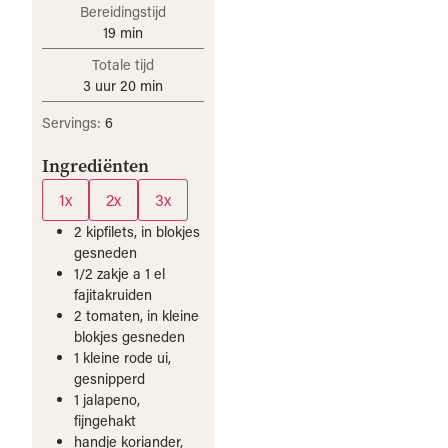
Bereidingstijd
19
min
Totale tijd
3
uur
20
min
Servings:
6
Ingrediënten
1x
2x
3x
2
kipfilets, in blokjes
gesneden
1/2
zakje
a 1 el
fajitakruiden
2
tomaten, in kleine
blokjes gesneden
1
kleine rode ui,
gesnipperd
1
jalapeno,
fijngehakt
handje
koriander,