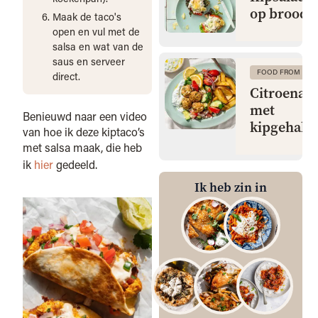
op brood
Maak de taco's
open en vul met de
salsa en wat van de
saus en serveer
FOOD FROM CLA
direct.
Citroenaa
met
Benieuwd naar een video
kipgehakt
van hoe ik deze kiptaco’s
met salsa maak, die heb
ik
hier
gedeeld.
Ik heb zin in