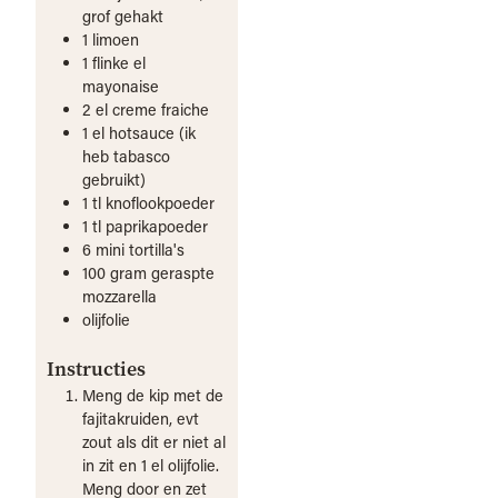
grof gehakt
1
limoen
1
flinke el
mayonaise
2
el
creme fraiche
1
el
hotsauce (ik
heb tabasco
gebruikt)
1
tl
knoflookpoeder
1
tl
paprikapoeder
6
mini
tortilla's
100
gram
geraspte
mozzarella
olijfolie
Instructies
Meng de kip met de
fajitakruiden, evt
zout als dit er niet al
in zit en 1 el olijfolie.
Meng door en zet