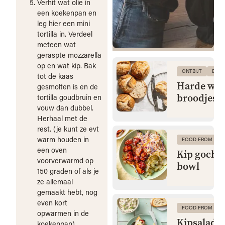
Verhit wat olie in
een koekenpan en
leg hier een mini
tortilla in. Verdeel
meteen wat
geraspte mozzarella
op en wat kip. Bak
ONTBIJT
BRO
tot de kaas
Harde wit
gesmolten is en de
broodjes
tortilla goudbruin en
vouw dan dubbel.
Herhaal met de
rest. (je kunt ze evt
warm houden in
FOOD FROM CLA
een oven
Kip gochu
voorverwarmd op
bowl
150 graden of als je
ze allemaal
gemaakt hebt, nog
even kort
FOOD FROM CLA
opwarmen in de
Kipsalade 
koekenpan).