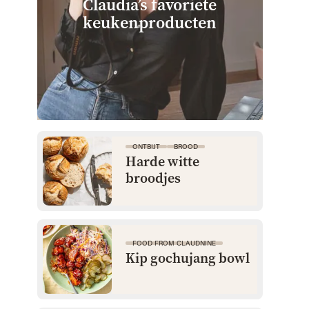
Claudia’s favoriete
keuken­producten
ONTBIJT
BROOD
Harde witte
broodjes
FOOD FROM CLAUDNINE
Kip gochujang bowl