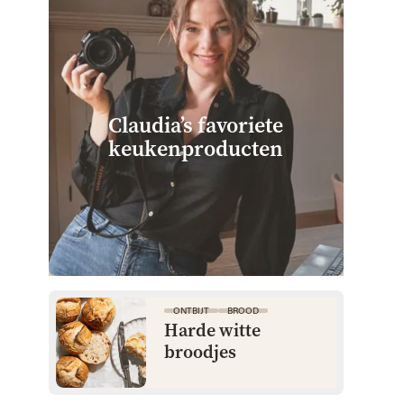
Claudia’s favoriete
keuken­producten
ONTBIJT
BROOD
Harde witte
broodjes