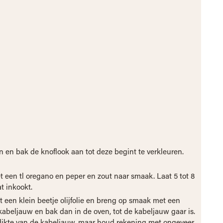
 en bak de knoflook aan tot deze begint te verkleuren.
een tl oregano en peper en zout naar smaak. Laat 5 tot 8
t inkookt.
t een klein beetje olijfolie en breng op smaak met een
 kabeljauw en bak dan in de oven, tot de kabeljauw gaar is.
e dikte van de kabeljauw, maar houd rekening met ongeveer