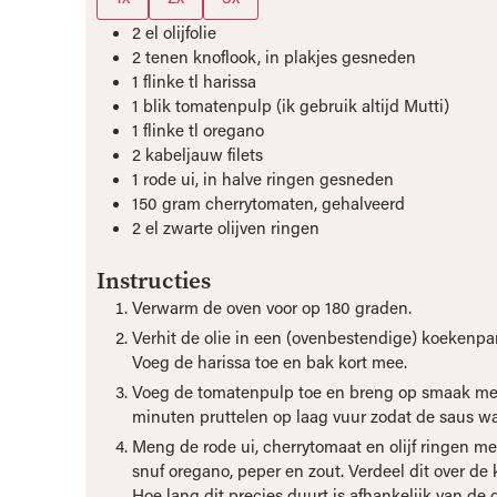
2
el
olijfolie
2
tenen
knoflook, in plakjes gesneden
1
flinke tl harissa
1
blik
tomatenpulp (ik gebruik altijd Mutti)
1
flinke tl oregano
2
kabeljauw filets
1
rode ui, in halve ringen gesneden
150
gram
cherrytomaten, gehalveerd
2
el
zwarte olijven ringen
Instructies
Verwarm de oven voor op 180 graden.
Verhit de olie in een (ovenbestendige) koekenpan
Voeg de harissa toe en bak kort mee.
Voeg de tomatenpulp toe en breng op smaak met 
minuten pruttelen op laag vuur zodat de saus wa
Meng de rode ui, cherrytomaat en olijf ringen me
snuf oregano, peper en zout. Verdeel dit over de
Hoe lang dit precies duurt is afhankelijk van d